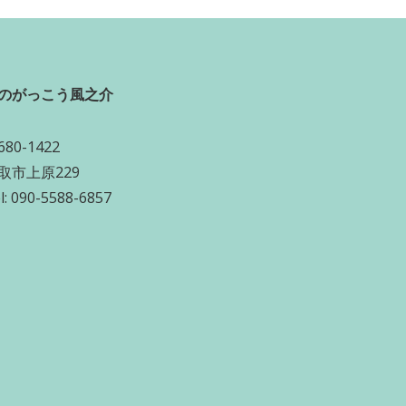
のがっこう風之介
80-1422
取市上原229
l: 090-5588-6857