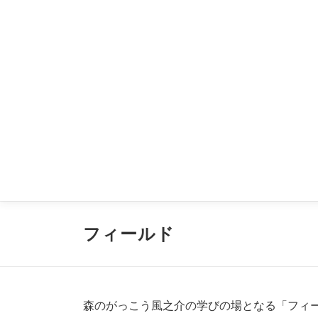
コ
ン
テ
ン
ツ
へ
ス
キ
ッ
プ
フィールド
森のがっこう風之介の学びの場となる「フィ