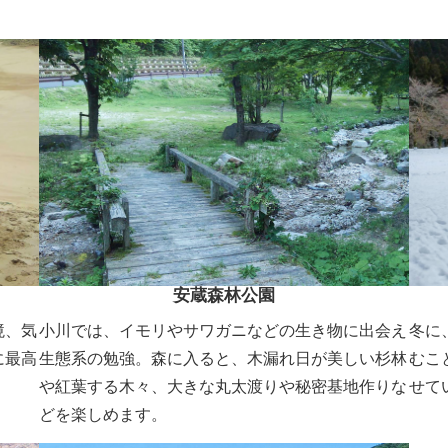
安蔵森林公園
境、気
小川では、イモリやサワガニなどの生き物に出会え
冬に
に最高
生態系の勉強。森に入ると、木漏れ日が美しい杉林
むこ
や紅葉する木々、大きな丸太渡りや秘密基地作りな
せて
どを楽しめます。