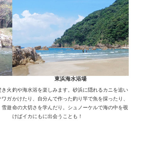
東浜海水浴場
焚き火
釣や海水浴を楽しみます。砂浜に隠れるカニを追い
サワガ
かけたり、自分んで作った釣り竿で魚を採ったり、
、雪遊
命の大切さを学んだり。シュノーケルで海の中を覗
けばイカにもに出会うことも！